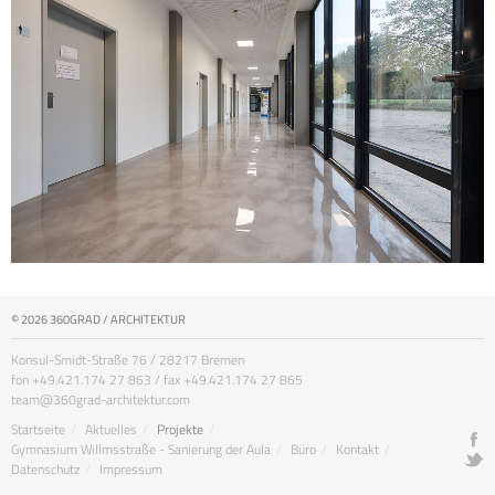
© 2026 360GRAD / ARCHITEKTUR
Konsul-Smidt-Straße 76 / 28217 Bremen
fon +49.421.174 27 863 / fax +49.421.174 27 865
team@360grad-architektur.com
Startseite
Aktuelles
Projekte
Gymnasium Willmsstraße - Sanierung der Aula
Büro
Kontakt
Datenschutz
Impressum