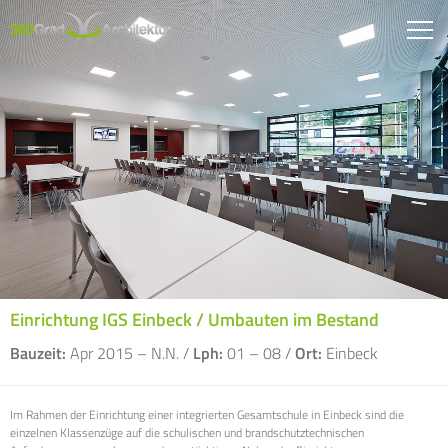
Einrichtung IGS Einbeck / Umbauten im Bestand
Bauzeit:
Apr 2015 – N.N. /
Lph:
01 – 08 /
Ort:
Einbeck
Im Rahmen der Einrichtung einer integrierten Gesamtschule in Einbeck sind die
einzelnen Klassenzüge auf die schulischen und brandschutztechnischen