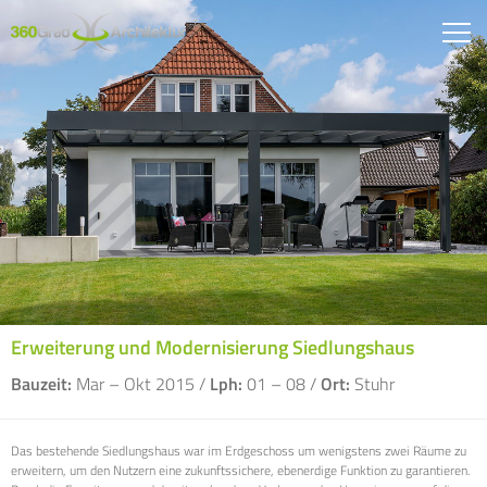
Erweiterung und Modernisierung Siedlungshaus
Bauzeit:
Mar – Okt 2015 /
Lph:
01 – 08 /
Ort:
Stuhr
Das bestehende Siedlungshaus war im Erdgeschoss um wenigstens zwei Räume zu
erweitern, um den Nutzern eine zukunftssichere, ebenerdige Funktion zu garantieren.