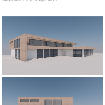
vermieteten Praxisflächen im Erdgeschoss vor.