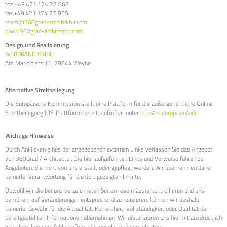
fon:+49.421.174 27 863
fax:+49.421.174 27 865
team@360grad-architektur.com
www.360grad-architektur.com
Design und Realisierung
WEBBRAND GMBH
Am Marktplatz 11, 28844 Weyhe
Alternative Streitbeilegung
Die Europäische Kommission stellt eine Plattform für die außergerichtliche Online-
Streitbeilegung (OS-Plattform) bereit, aufrufbar unter
http://ec.europa.eu/odr
.
Wichtige Hinweise
Durch Anklicken eines der angegebenen externen Links verlassen Sie das Angebot
von 360Grad / Architektur. Die hier aufgeführten Links und Verweise führen zu
Angeboten, die nicht von uns erstellt oder gepflegt werden. Wir übernehmen daher
keinerlei Verantwortung für die dort gezeigten Inhalte.
Obwohl wir die bei uns verzeichneten Seiten regelmässig kontrollieren und uns
bemühen, auf Veränderungen entsprechend zu reagieren, können wir deshalb
keinerlei Gewähr für die Aktualität, Korrektheit, Vollständigkeit oder Qualität der
bereitgestellten Informationen übernehmen. Wir distanzieren uns hiermit ausdrücklich
von allen illegalen, fehlerhaften oder unvollständigen Inhalten.